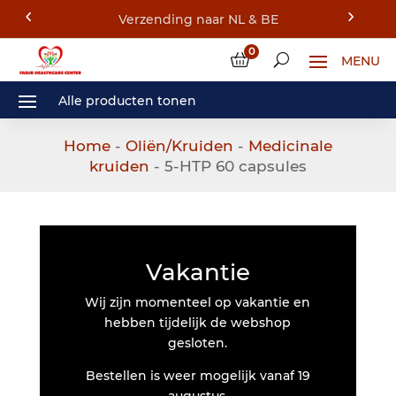
0
Home
-
Oliën/Kruiden
-
Medicinale
kruiden
- 5-HTP 60 capsules
Vakantie
Wij zijn momenteel op vakantie en
hebben tijdelijk de webshop
gesloten.
Bestellen is weer mogelijk vanaf 19
augustus.