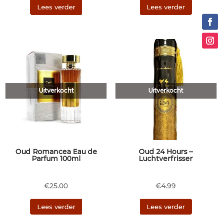
Lees verder
Lees verder
Uitverkocht
Uitverkocht
Oud Romancea Eau de
Oud 24 Hours –
Parfum 100ml
Luchtverfrisser
€
25.00
€
4.99
Lees verder
Lees verder