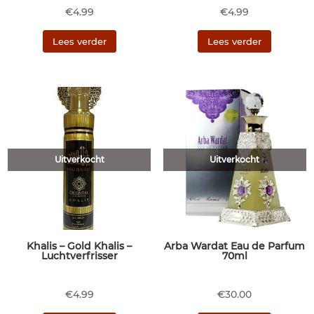
€
4.99
€
4.99
Lees verder
Lees verder
Uitverkocht
Uitverkocht
Khalis – Gold Khalis –
Arba Wardat Eau de Parfum
Luchtverfrisser
70ml
€
4.99
€
30.00