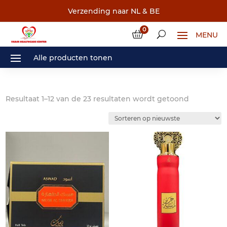
Verzending naar NL & BE
0
Gesorteer
Resultaat 1–12 van de 23 resultaten wordt getoond
op
nieuwste