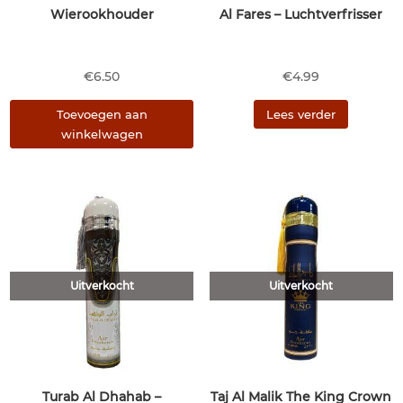
Wierookhouder
Al Fares – Luchtverfrisser
€
6.50
€
4.99
Toevoegen aan
Lees verder
winkelwagen
Uitverkocht
Uitverkocht
Turab Al Dhahab –
Taj Al Malik The King Crown