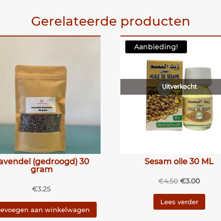
Gerelateerde producten
Aanbieding!
Uitverkocht
avendel (gedroogd) 30
Sesam olie 30 ML
gram
Oorspronke
Huidi
€
4.50
€
3.00
€
3.25
prijs
prijs
Lees verder
was:
is:
oevoegen aan winkelwagen
€4.50.
€3.00.