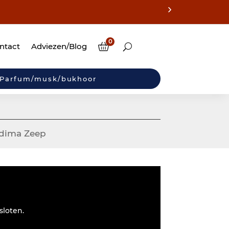
0
ntact
Adviezen/Blog
Parfum/musk/bukhoor
dima Zeep
sloten.