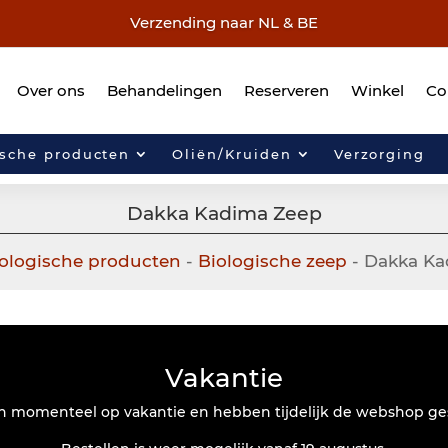
Verzending naar NL & BE
Over ons
Behandelingen
Reserveren
Winkel
Co
ische producten
Oliën/Kruiden
Verzorging
Dakka Kadima Zeep
ologische producten
-
Biologische zeep
- Dakka Ka
Vakantie
jn momenteel op vakantie en hebben tijdelijk de webshop ge