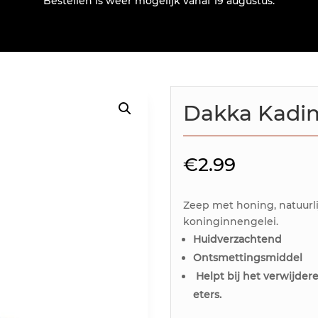
Bestellen is weer mogelijk vanaf 19 augustus.
Dakka Kadi
€
2.99
Zeep met honing, natuurli
koninginnengelei.
Huidverzachtend
Ontsmettingsmiddel
Helpt bij het verwijde
eters.