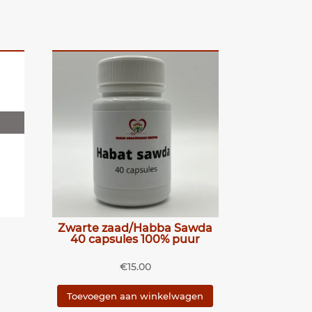
Zwarte zaad/Habba Sawda
40 capsules 100% puur
lijke
ge
€
15.00
Toevoegen aan winkelwagen