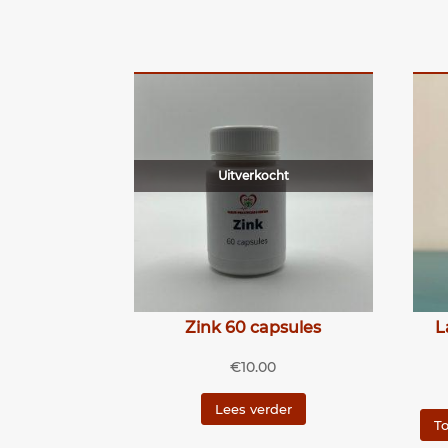
Uitverkocht
Zink 60 capsules
L
€
10.00
Lees verder
T