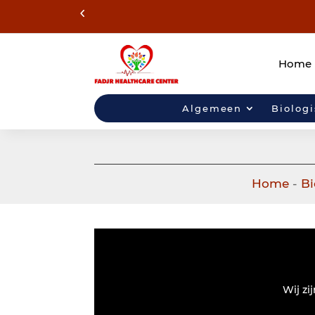
Home
Algemeen
Biolog
Home
-
Bi
Wij zi