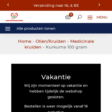
Verzending naar NL & BE
0
Home
-
Oliën/Kruiden
-
Medicinale
kruiden
- Kurkuma 100 gram
Vakantie
Wij zijn momenteel op vakantie en
hebben tijdelijk de webshop
gesloten.
Bestellen is weer mogelijk vanaf 19
augustus.