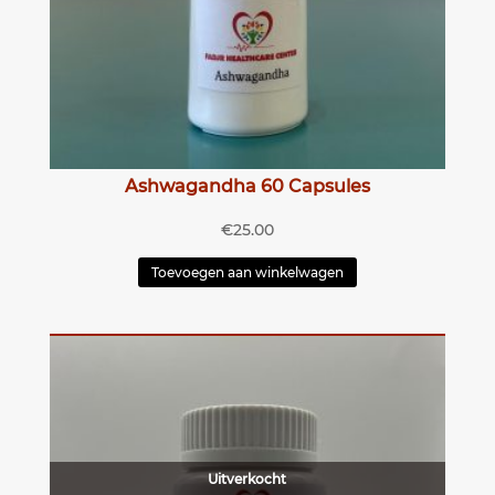
Ashwagandha 60 Capsules
€
25.00
Toevoegen aan winkelwagen
Uitverkocht