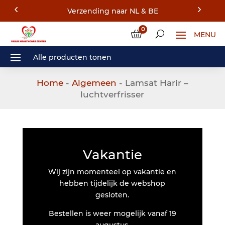
Verzending naar NL & BE
0
Home
-
Algemeen
- Lamsat Harir –
luchtverfrisser
Vakantie
Wij zijn momenteel op vakantie en
hebben tijdelijk de webshop
gesloten.
Bestellen is weer mogelijk vanaf 19
augustus.