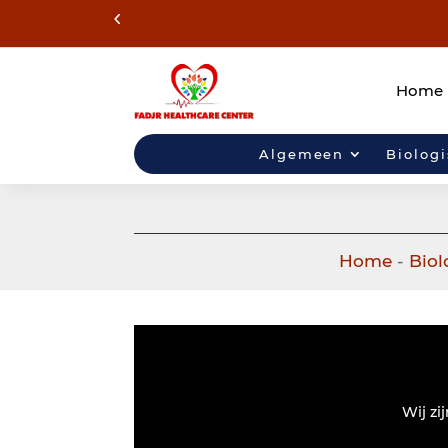
Home
Algemeen
Biolog
Home
-
Biol
Wij zi