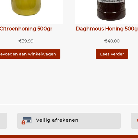
Citroenhoning 500gr
Daghmous Honing 500
€
39.99
€
40.00
oevoegen aan winkelwagen
Lees verder
Veilig afrekenen