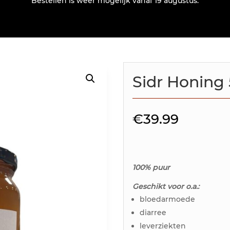
Bestellen is weer mogelijk vanaf 19 augustus.
Sidr Honing
€
39.99
100% puur
Geschikt voor o.a.:
bloedarmoede
diarree
leverziekten