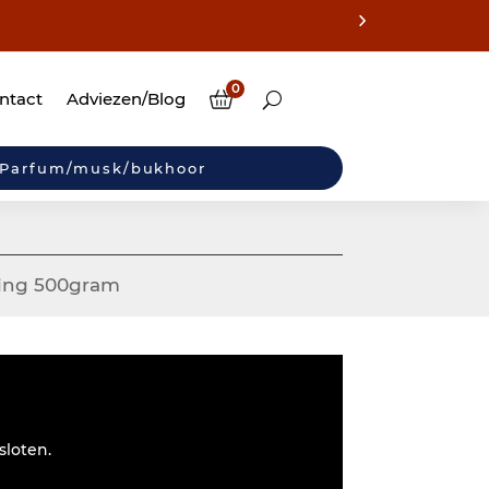
0
ntact
Adviezen/Blog
Parfum/musk/bukhoor
ning 500gram
sloten.