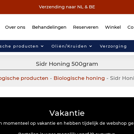
Verzending naar NL & BE
Over ons
Behandelingen
Reserveren
Winkel
Co
ische producten
Oliën/Kruiden
Verzorging
Sidr Honing 500gram
ogische producten
-
Biologische honing
- Sidr Ho
Vakantie
jn momenteel op vakantie en hebben tijdelijk de webshop ge