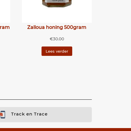
gram
Zalloua honing 500gram
€
30.00
Lees verder
Track en Trace