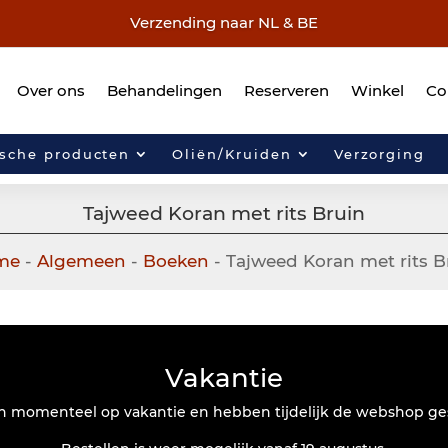
Verzending naar NL & BE
Over ons
Behandelingen
Reserveren
Winkel
Co
ische producten
Oliën/Kruiden
Verzorging
Tajweed Koran met rits Bruin
me
-
Algemeen
-
Boeken
- Tajweed Koran met rits B
Vakantie
jn momenteel op vakantie en hebben tijdelijk de webshop ge