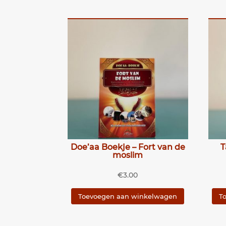
Doe’aa Boekje – Fort van de
T
moslim
€
3.00
Toevoegen aan winkelwagen
T