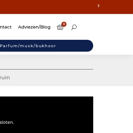
0
ntact
Adviezen/Blog
Parfum/musk/bukhoor
ruin
sloten.