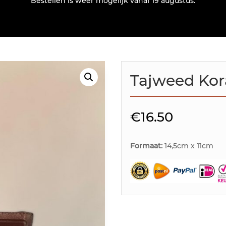
Bestellen is weer mogelijk vanaf 19 augustus.
Tajweed Kora
€
16.50
Formaat:
14,5cm x 11cm