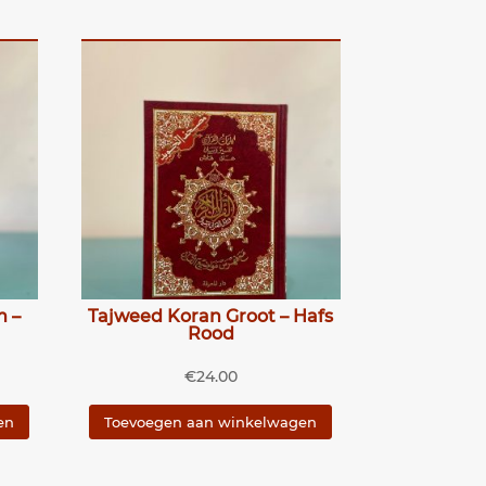
m –
Tajweed Koran Groot – Hafs
Rood
€
24.00
en
Toevoegen aan winkelwagen