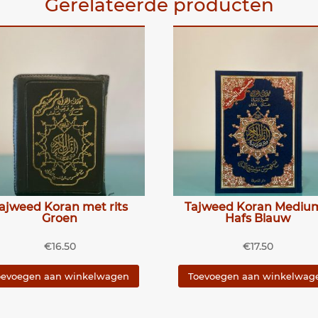
Gerelateerde producten
ajweed Koran met rits
Tajweed Koran Mediu
Groen
Hafs Blauw
€
16.50
€
17.50
oevoegen aan winkelwagen
Toevoegen aan winkelwag