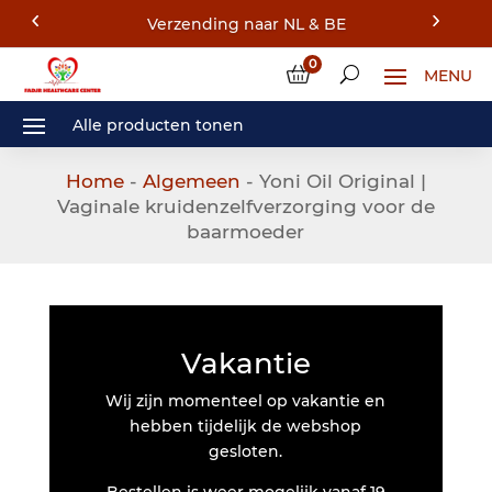
Verzending naar NL & BE
0
Home
-
Algemeen
- Yoni Oil Original |
Vaginale kruidenzelfverzorging voor de
baarmoeder
Vakantie
Wij zijn momenteel op vakantie en
hebben tijdelijk de webshop
gesloten.
Bestellen is weer mogelijk vanaf 19