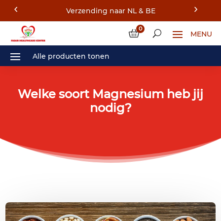
Verzending naar NL & BE
0
Welke soort Magnesium heb jij
nodig?