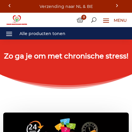
Verzending naar NL & BE
0
Zo ga je om met chronische stress!