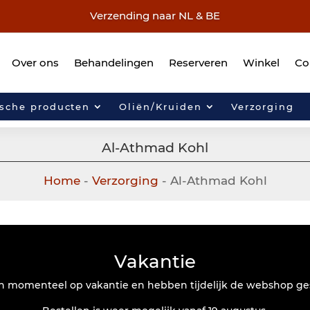
Verzending naar NL & BE
Over ons
Behandelingen
Reserveren
Winkel
Co
ische producten
Oliën/Kruiden
Verzorging
Al-Athmad Kohl
Home
-
Verzorging
- Al-Athmad Kohl
Vakantie
jn momenteel op vakantie en hebben tijdelijk de webshop ge