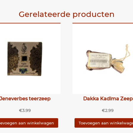
Gerelateerde producten
Jeneverbes teerzeep
Dakka Kadima Zeep
€
3.99
€
2.99
oevoegen aan winkelwagen
Toevoegen aan winkelwag