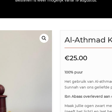
Bestellen is weer mogelijk vanaf 19 augustus.
Al-Athmad K
€
25.00
100% puur
Het gebruik van Al-athma
Sunnah van ons geliefde pr
Ibn Abaas overleverd aan d
Maak jullie ogen zwart me
(geeft het licht) en laat 