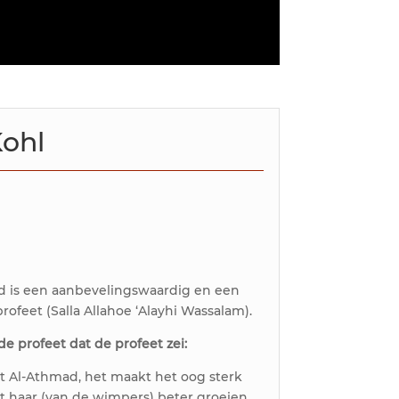
ohl
d is een aanbevelingswaardig en een
ofeet (Salla Allahoe ‘Alayhi Wassalam).
e profeet dat de profeet zei:
t Al-Athmad, het maakt het oog sterk
het haar (van de wimpers) beter groeien.