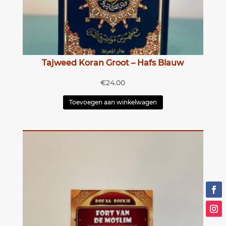
Tajweed Koran Groot – Hafs Blauw
€
24.00
Toevoegen aan winkelwagen