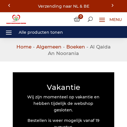
Verzending naar NL & BE
0
Home
-
Algemeen
-
Boeken
- Al Qaida
An Noorania
Vakantie
Wij zijn momenteel op vakantie en
hebben tijdelijk de webshop
gesloten.
Bestellen is weer mogelijk vanaf 19
augustus.