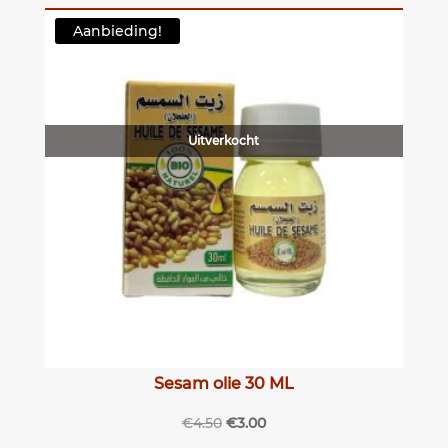
Aanbieding!
Uitverkocht
Sesam olie 30 ML
Oorspronkelijke
Huidige
€
4.50
€
3.00