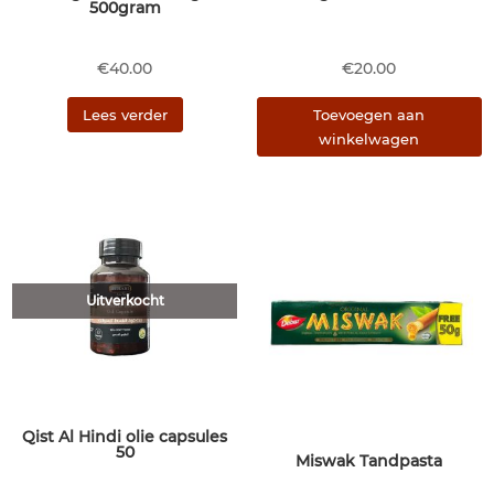
500gram
€
40.00
€
20.00
Lees verder
Toevoegen aan
winkelwagen
Uitverkocht
Qist Al Hindi olie capsules
50
Miswak Tandpasta