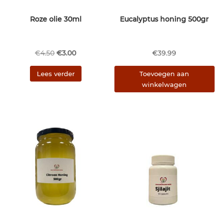
Roze olie 30ml
Eucalyptus honing 500gr
Oorspronkelijke
Huidige
€
4.50
€
3.00
€
39.99
prijs
prijs
Lees verder
Toevoegen aan
was:
is:
winkelwagen
€4.50.
€3.00.