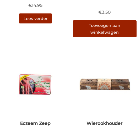
€
14.95
€
3.50
Lees verder
Toevoegen aan
winkelwagen
Eczeem Zeep
Wierookhouder