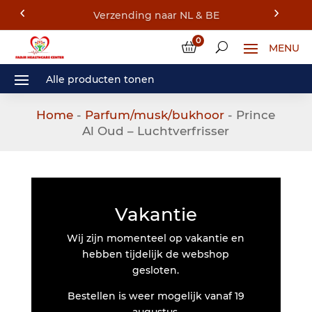
Verzending naar NL & BE
0
Home
-
Parfum/musk/bukhoor
- Prince
Al Oud – Luchtverfrisser
Vakantie
Wij zijn momenteel op vakantie en
hebben tijdelijk de webshop
gesloten.
Bestellen is weer mogelijk vanaf 19
augustus.