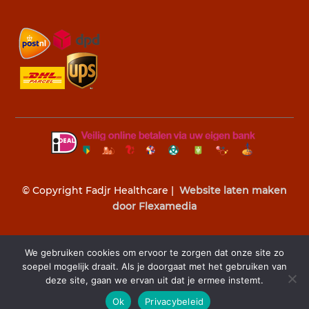
© Copyright Fadjr Healthcare |
Website laten maken
door Flexamedia
We gebruiken cookies om ervoor te zorgen dat onze site zo
soepel mogelijk draait. Als je doorgaat met het gebruiken van
deze site, gaan we ervan uit dat je ermee instemt.
Z

Ok
Privacybeleid