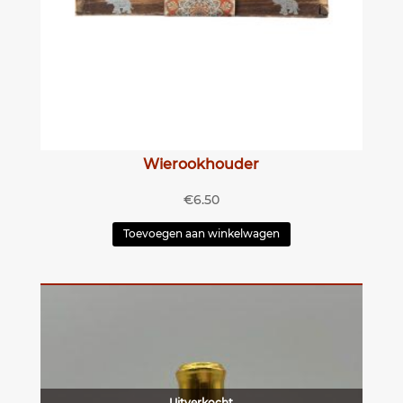
Wierookhouder
€
6.50
Toevoegen aan winkelwagen
Uitverkocht