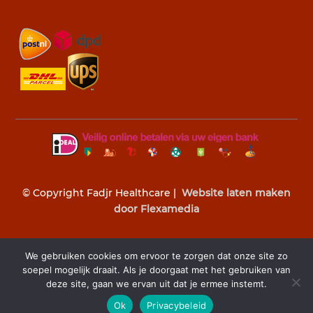
© Copyright Fadjr Healthcare |
Website laten maken
door Flexamedia
We gebruiken cookies om ervoor te zorgen dat onze site zo
soepel mogelijk draait. Als je doorgaat met het gebruiken van
deze site, gaan we ervan uit dat je ermee instemt.
Z

Ok
Privacybeleid