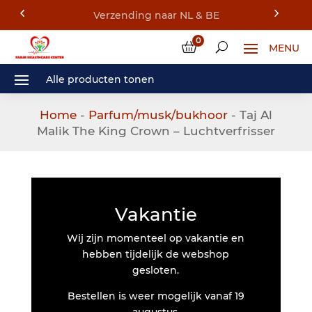
0
Home
-
Parfum/musk/bukhoor
- Taj Al
Malik The King Crown – Luchtverfrisser
Vakantie
Wij zijn momenteel op vakantie en
hebben tijdelijk de webshop
gesloten.
Bestellen is weer mogelijk vanaf 19
augustus.