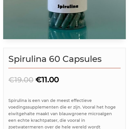
Spirulina 60 Capsules
Oorspronkelijke
Huidige
€
19.00
€
11.00
prijs
prijs
was:
is:
€19.00.
€11.00.
Spirulina is een van de meest effectieve
voedingssupplementen die er zijn. Vooral het hoge
eiwitgehalte maakt van blauwgroene microalgen
een echte krachtpatser, die vooral in
zoetwatermeren over de hele wereld wordt