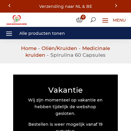
0
Home
-
Oliën/Kruiden
-
Medicinale
kruiden
- Spirulina 60 Capsules
Vakantie
Wij zijn momenteel op vakantie en
hebben tijdelijk de webshop
gesloten.
Bestellen is weer mogelijk vanaf 19
augustus.